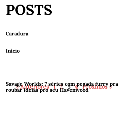
POSTS
Caradura
Início
Savage Worlds: 7 séries com pegada furry pra
« Anteriores
1
2
3
4
Próximos »
roubar ideias pro seu Havenwood