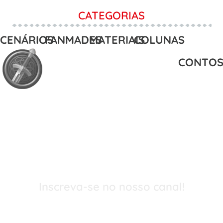
CATEGORIAS
CENÁRIOS
FANMADES
MATERIAIS
COLUNAS
CONTO
Inscreva-se no nosso canal!
Confira dicas, novidades e MUITAS aventuras
e mesas online gravadas pelos nossos mestres