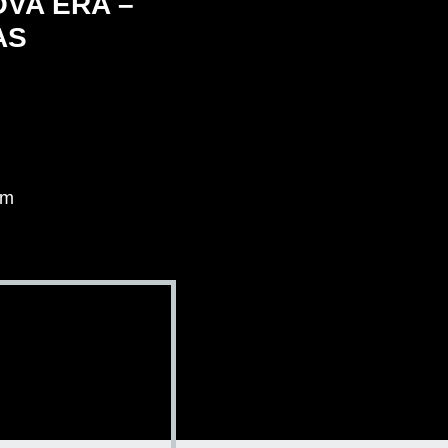
VA ERA –
AS
im