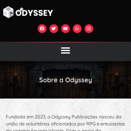
Sobre a Odyssey
Fundada em 2023, a Odyssey Publicações nasceu da
união de voluntários aficionados por RPG e entusiastas
do sistema Savage Worlds. Com o apoio da