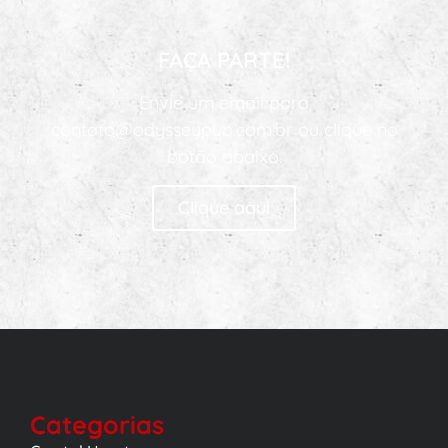
FAÇA PARTE!
Envie um email para
contato@odysseypub.com.br ou clique no
botão abaixo.
Clique aqui
Categorias