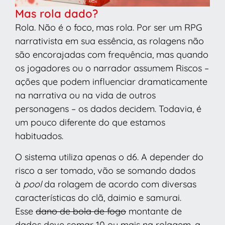
Mas rola dado?
Rola. Não é o foco, mas rola. Por ser um RPG
narrativista em sua essência, as rolagens não
são encorajadas com frequência, mas quando
os jogadores ou o narrador assumem Riscos –
ações que podem influenciar dramaticamente
na narrativa ou na vida de outros
personagens – os dados decidem. Todavia, é
um pouco diferente do que estamos
habituados.
O sistema utiliza apenas o d6. A depender do
risco a ser tomado, vão se somando dados
à
pool
da rolagem de acordo com diversas
características do clã, daimio e samurai.
Esse
dano de bola de fogo
montante de
dados deve somar 10 ou mais na rolagem, a