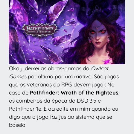
Okay, deixei as obras-primas da
Owlcat
Games
por último por um motivo: São jogos
que os veteranos do RPG devem jogar. No
caso de
Pathfinder: Wrath of the Righteus
,
os combeiros da época do D&D 3.5 e
Pathfinder 1e. E acredite em mim quando eu
digo que o jogo faz jus ao sistema que se
baseia!