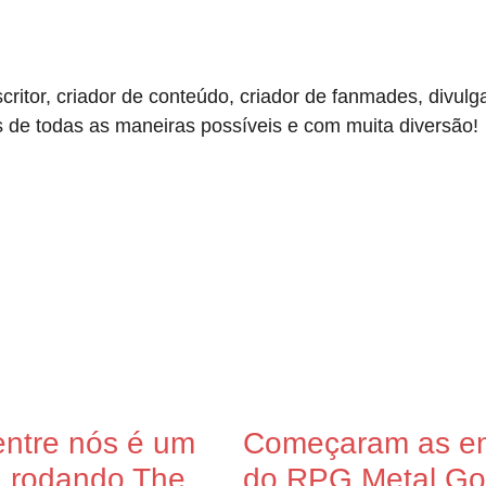
scritor, criador de conteúdo, criador de fanmades, divu
s de todas as maneiras possíveis e com muita diversão!
ntre nós é um
Começaram as en
: rodando The
do RPG Metal God