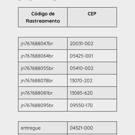
Código de
CEP
Rastreamento
jn767688047br
20031-002
jn767688064br
05425-001
jn767688055br
05410-002
jn767688078br
13070-202
jn767688081br
13085-620
jn767688095br
09550-170
entregue
04321-000