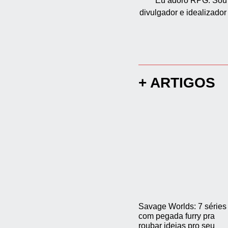
Eu adoro RPG. Sou jo
divulgador e idealizado
+ ARTIGOS
Savage Worlds: 7 séries
com pegada furry pra
roubar ideias pro seu