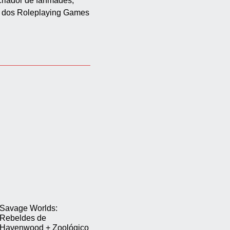
 criador de fanmades,
so dos Roleplaying Games
Savage Worlds:
Rebeldes de
Havenwood + Zoológico