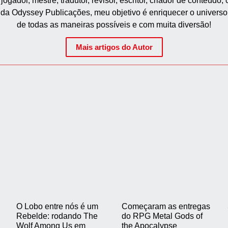
gador, mestre, tradutor, revisor, escritor, criador de conteúdo,
r da Odyssey Publicações, meu objetivo é enriquecer o univer
de todas as maneiras possíveis e com muita diversão!
Mais artigos do Autor
O Lobo entre nós é um
Começaram as entregas
Rebelde: rodando The
do RPG Metal Gods of
Wolf Among Us em
the Apocalypse