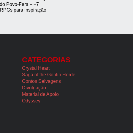
do Povo-Fera – +7
RPGs para inspiração
CATEGORIAS
Crystal Heart
Saga of the Goblin Horde
Contos Selvagens
Divulgação
Material de Apoio
Odyssey