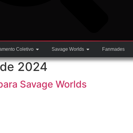
amento Coletivo
Savage Worlds
Fanmades
 de 2024
para Savage Worlds