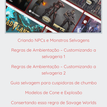
Criando NPCs e Monstros Selvagens
Regras de Ambientação – Customizando a
selvageria 1
Regras de Ambientação – Customizando a
selvageria 2
Guia selvagem para cuspidoras de chumbo
Modelos de Cone e Explosão
Consertando essa regra de Savage Worlds