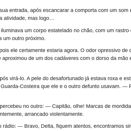
ua entrada, após escancarar a comporta com um som de
ma atividade, mas logo…
 iluminava um corpo estatelado no chão, com um rastr
ara um outro próximo.
, pois ele certamente estaria agora. O odor opressivo d
e aproximou de um dos cadáveres com o dorso da mão e
virá-lo. A pele do desafortunado já estava roxa e esti
 da Guarda-Costeira que ele e o outro defunto usavam.
 percebeu no outro: — Capitão, olhe! Marcas de mordida
entemente, arrancado violentamente.
rádio: — Bravo, Delta, fiquem atentos, encontramos sin