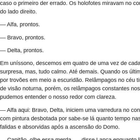
caso o primeiro der errado. Os holofotes miravam no con
do lado direito.
— Alfa, prontos.
— Bravo, prontos.
— Delta, prontos.
Em uníssono, descemos em quatro de uma vez de cada he
surpresa, mas, tudo calmo. Até demais. Quando os últi
por trovões em meio a escuridão. Relâmpagos no céu t
de visão noturna, porém, os relâmpagos constantes nos
pudemos entender o nosso redor com clareza.
— Alfa aqui: Bravo, Delta, iniciem uma varredura no co
com pintura desbotada por sabe-se lá quanto tempo nas
falidas e absorvidas após a ascensão do Domo.
— Capitão, olhe essa merda —, disse Lança enquanto l