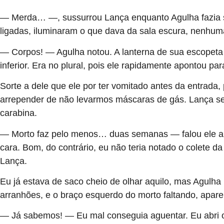
— Merda… —, sussurrou Lança enquanto Agulha fazia s
ligadas, iluminaram o que dava da sala escura, nenhu
— Corpos! — Agulha notou. A lanterna de sua escopeta
inferior. Era no plural, pois ele rapidamente apontou p
Sorte a dele que ele por ter vomitado antes da entrada
arrepender de não levarmos máscaras de gás. Lança s
carabina.
— Morto faz pelo menos… duas semanas — falou ele após 
cara. Bom, do contrário, eu não teria notado o colete
Lança.
Eu já estava de saco cheio de olhar aquilo, mas Agulha
arranhões, e o braço esquerdo do morto faltando, apar
— Já sabemos! — Eu mal conseguia aguentar. Eu abri o 