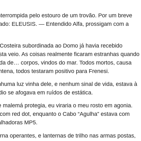
terrompida pelo estouro de um trovão. Por um breve
tado: ELEUSIS. — Entendido Alfa, prossigam com a
Costeira subordinada ao Domo já havia recebido
ta veio. As coisas realmente ficaram estranhas quando
da de… corpos, vindos do mar. Todos mortos, causa
tena, todos testaram positivo para Frenesi.
nhuma luz vinha dele, e nenhum sinal de vida, estava à
dio se afogava em ruídos de estática.
e malemá protegia, eu viraria o meu rosto em agonia.
com red dot, enquanto o Cabo “Agulha” estava com
alhadoras MP5.
urna operantes, e lanternas de trilho nas armas postas,