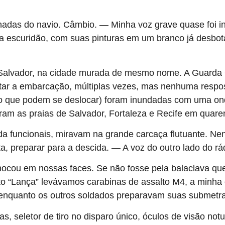
das do navio. Câmbio. — Minha voz grave quase foi in
na escuridão, com suas pinturas em um branco já desbo
 Salvador, na cidade murada de mesmo nome. A Guarda 
tar a embarcação, múltiplas vezes, mas nenhuma respos
iro que podem se deslocar) foram inundadas com uma on
am as praias de Salvador, Fortaleza e Recife em quaren
da funcionais, miravam na grande carcaça flutuante. Ne
a, preparar para a descida. — A voz do outro lado do rá
 chocou em nossas faces. Se não fosse pela balaclava qu
 “Lança” levávamos carabinas de assalto M4, a minha 
 enquanto os outros soldados preparavam suas submetr
s, seletor de tiro no disparo único, óculos de visão not