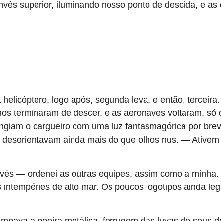
vés superior, iluminando nosso ponto de descida, e as c
licóptero, logo após, segunda leva, e então, terceira
mos terminaram de descer, e as aeronaves voltaram, só
ingiam o cargueiro com uma luz fantasmagórica por bre
 desorientavam ainda mais do que olhos nus. — Ativem 
nvés — ordenei as outras equipes, assim como a minha. 
 intempéries de alto mar. Os poucos logotipos ainda le
impava a poeira metálica, ferrugem das luvas de seus 