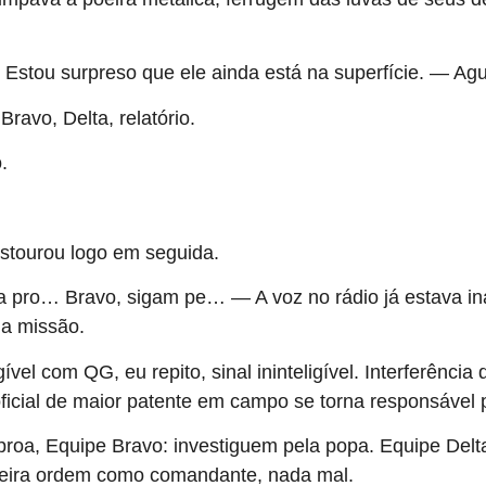
Estou surpreso que ele ainda está na superfície. — A
ravo, Delta, relatório.
o.
stourou logo em seguida.
pro… Bravo, sigam pe… — A voz no rádio já estava inaud
da missão.
gível com QG, eu repito, sinal ininteligível. Interferênc
icial de maior patente em campo se torna responsável po
a proa, Equipe Bravo: investiguem pela popa. Equipe Del
meira ordem como comandante, nada mal.