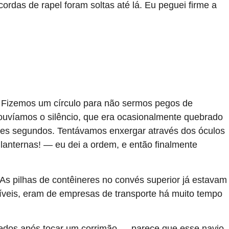
ordas de rapel foram soltas até lá. Eu peguei firme a
. Fizemos um círculo para não sermos pegos de
 ouvíamos o silêncio, que era ocasionalmente quebrado
ves segundos. Tentávamos enxergar através dos óculos
lanternas! — eu dei a ordem, e então finalmente
As pilhas de contêineres no convés superior já estavam
gíveis, eram de empresas de transporte há muito tempo
dedos após tocar um corrimão — parece que esse navio