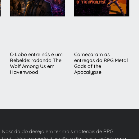
s
O Lobo entre nós é um
Começaram as
Rebelde: rodando The
entregas do RPG Metal
Wolf Among Us em
Gods of the
Havenwood
Apocalypse
Nascida do desejo em ter mais materiais de RPG
traduzidos trazendo diversão e dias inesquecíveis para