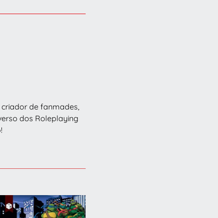
o, criador de fanmades,
iverso dos Roleplaying
!