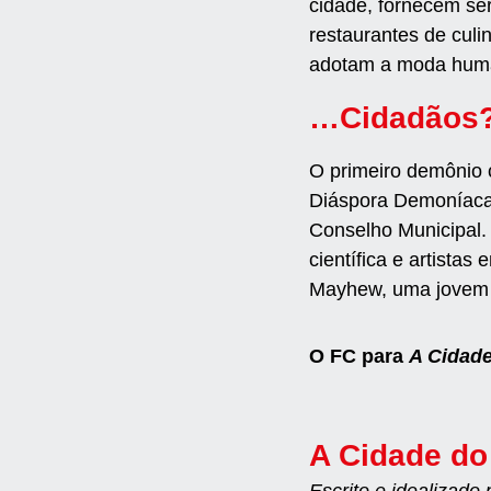
cidade, fornecem se
restaurantes de culi
adotam a moda human
…Cidadãos
O primeiro demônio 
Diáspora Demoníaca.
Conselho Municipal.
científica e artist
Mayhew, uma jove
O FC para
A Cidade
A Cidade do
Escrito e idealizado