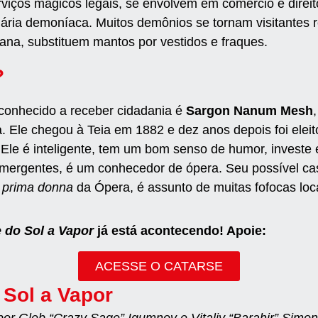
rviços mágicos legais, se envolvem em comércio e direi
nária demoníaca. Muitos demônios se tornam visitantes 
a, substituem mantos por vestidos e fraques.
?
conhecido a receber cidadania é
Sargon Nanum Mesh
 Ele chegou à Teia em 1882 e dez anos depois foi elei
 Ele é inteligente, tem um bom senso de humor, investe
as emergentes, é um conhecedor de ópera. Seu possível 
m
prima donna
da Ópera, é assunto de muitas fofocas loc
 do Sol a Vapor
já está acontecendo! Apoie:
ACESSE O CATARSE
 Sol a Vapor
 por Gleb “Crazy Sage” Igumnov e Vitaliy “Barahir” Simono