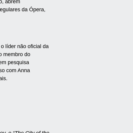
to, abrem
regulares da Ópera,
, o líder não oficial da
to membro do
 em pesquisa
caso com Anna
ais.
v, o “The City of the