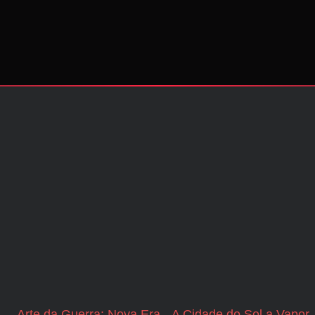
Arte da Guerra: Nova Era
A Cidade do Sol a Vapor