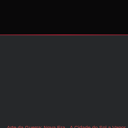
Arte da Guerra: Nova Era
A Cidade do Sol a Vapor