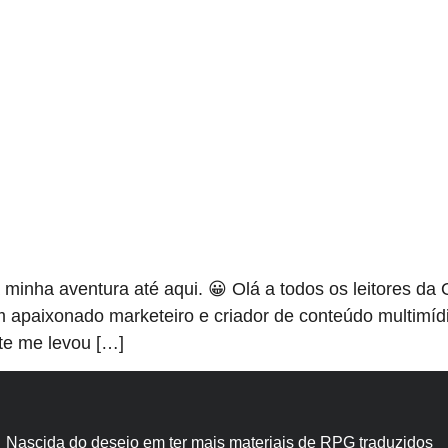
minha aventura até aqui. 😀 Olá a todos os leitores d
 apaixonado marketeiro e criador de conteúdo multimíd
nte me levou […]
Nascida do desejo em ter mais materiais de RPG traduzidos