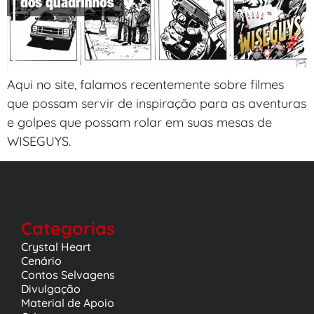
Aqui no site, falamos recentemente sobre filmes
que possam servir de inspiração para as aventuras
e golpes que possam rolar em suas mesas de
WISEGUYS.
Categorias
Crystal Heart
Cenário
Contos Selvagens
Divulgação
Material de Apoio