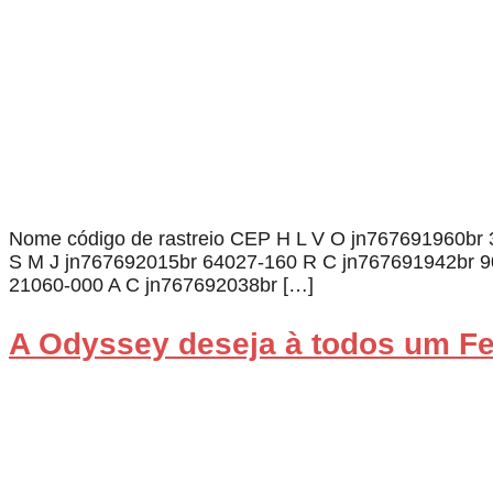
Nome código de rastreio CEP H L V O jn767691960br
S M J jn767692015br 64027-160 R C jn767691942br 9
21060-000 A C jn767692038br […]
A Odyssey deseja à todos um Fel