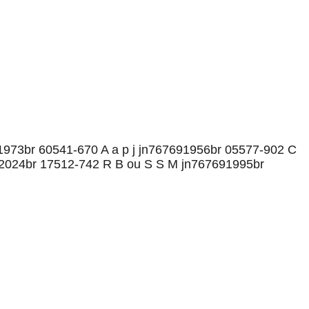
973br 60541-670 A a p j jn767691956br 05577-902 C
2024br 17512-742 R B ou S S M jn767691995br