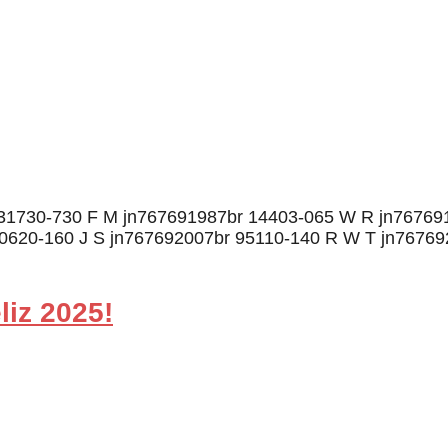
 31730-730 F M jn767691987br 14403-065 W R jn767691
0620-160 J S jn767692007br 95110-140 R W T jn76769
iz 2025!