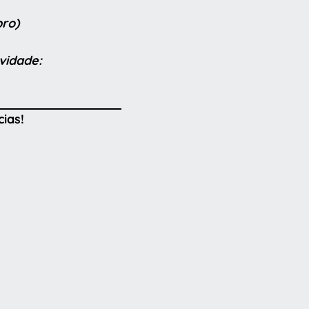
bro)
vidade:
ias!