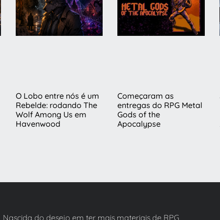
s
O Lobo entre nós é um
Começaram as
Rebelde: rodando The
entregas do RPG Metal
Wolf Among Us em
Gods of the
Havenwood
Apocalypse
Nascida do desejo em ter mais materiais de RPG