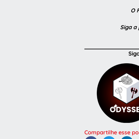
O F
Siga a
Sig
Compartilhe esse po