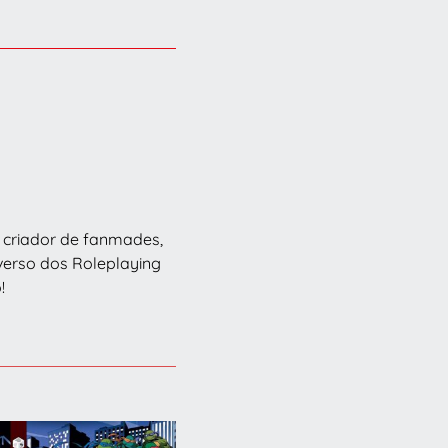
o, criador de fanmades,
iverso dos Roleplaying
!