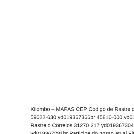
Kilombo – MAPAS CEP Código de Rastreio
59022-630 yd019367366br 45810-000 yd01
Rastreio Correios 31270-217 yd0193673
yd019367281br Participe do nosso atual 