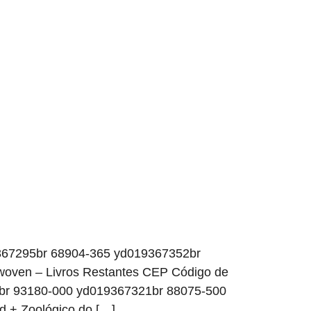
367295br 68904-365 yd019367352br
oven – Livros Restantes CEP Código de
br 93180-000 yd019367321br 88075-500
d + Zoológico do […]