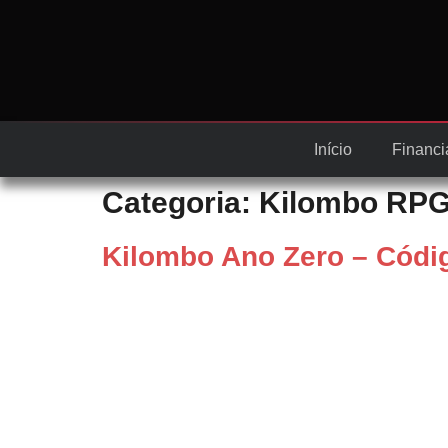
Início
Financi
Categoria:
Kilombo RP
Kilombo Ano Zero – Códig