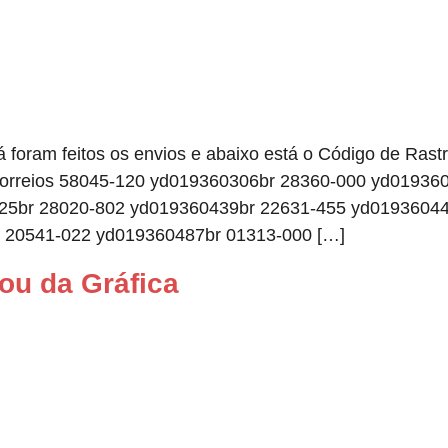
 foram feitos os envios e abaixo está o Código de Ras
os Correios 58045-120 yd019360306br 28360-000 yd0193
25br 28020-802 yd019360439br 22631-455 yd01936044
 20541-022 yd019360487br 01313-000 […]
ou da Gráfica