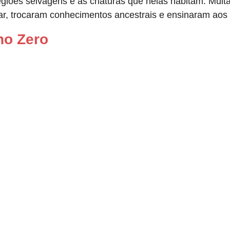
iões selvagens e as criaturas que nelas habitam. Muit
lar, trocaram conhecimentos ancestrais e ensinaram aos
no Zero