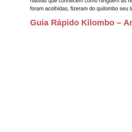
nativas que conhecem como ninguém as reg
foram acolhidas, fizeram do quilombo seu 
Guia Rápido Kilombo – A