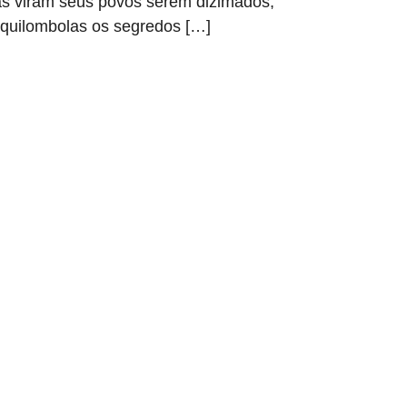
as viram seus povos serem dizimados,
 quilombolas os segredos […]