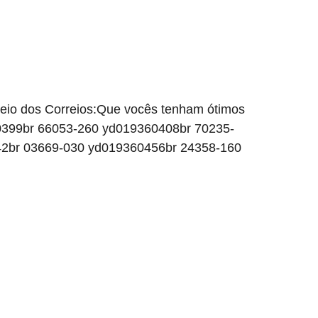
treio dos Correios:Que vocês tenham ótimos
60399br 66053-260 yd019360408br 70235-
2br 03669-030 yd019360456br 24358-160