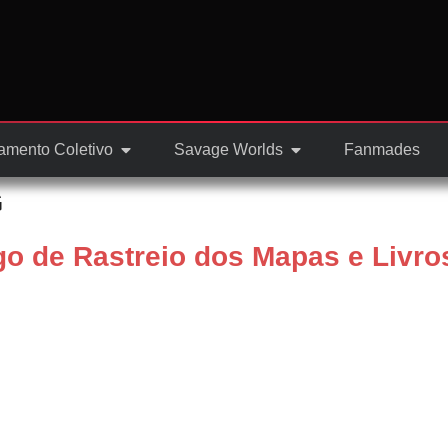
amento Coletivo
Savage Worlds
Fanmades
G
o de Rastreio dos Mapas e Livro