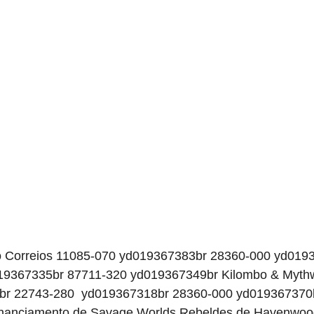
 Correios 11085-070 yd019367383br 28360-000 yd019
9367335br 87711-320 yd019367349br Kilombo & Mythw
04br 22743-280 yd019367318br 28360-000 yd019367370
Financiamento de Savage Worlds Rebeldes de Havenwoo