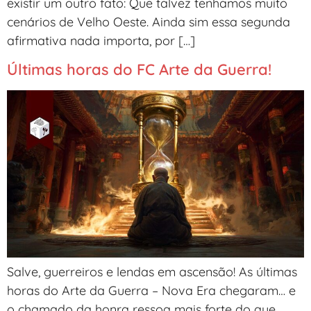
existir um outro fato: Que talvez tenhamos muito
cenários de Velho Oeste. Ainda sim essa segunda
afirmativa nada importa, por […]
Últimas horas do FC Arte da Guerra!
Salve, guerreiros e lendas em ascensão! As últimas
horas do Arte da Guerra – Nova Era chegaram… e
o chamado da honra ressoa mais forte do que