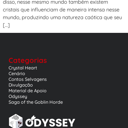
disso, nesse mesmo mundo também existem
cristais que influenciam de maneira intensa nesse
mundo, produzindo uma natureza caótica que seu
[…]
Categorias
Crystal Heart
Cenário
Contos Selvagens
Divulgação
Material de Apoio
Odyssey
Saga of the Goblin Horde