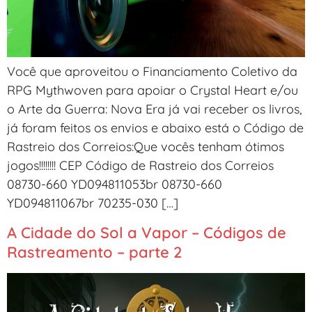
Você que aproveitou o Financiamento Coletivo da
RPG Mythwoven para apoiar o Crystal Heart e/ou
o Arte da Guerra: Nova Era já vai receber os livros,
já foram feitos os envios e abaixo está o Código de
Rastreio dos Correios:Que vocês tenham ótimos
jogos!!!!!!!! CEP Código de Rastreio dos Correios
08730-660 YD094811053br 08730-660
YD094811067br 70235-030 […]
A Cidade do Sol a Vapor – Códigos de
Rastreamento – parte 2