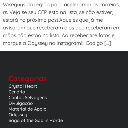
Wiseguys da região para acelerarem os correios,
rs. Veja se seu CEP esta na lista, se não estiver,
estará no próximo post.Aqueles que já me
avisaram que receberam e os que receberam em
mãos não estão na lista. Ao receber tire fotos e
marque a Odyssey no Instagram!!!! Código […]
Categorias
Crystal Heart
Cenário
Contos Selvagens
Divulgação
Material de Apoio
Odyssey
Saga of the Goblin Horde