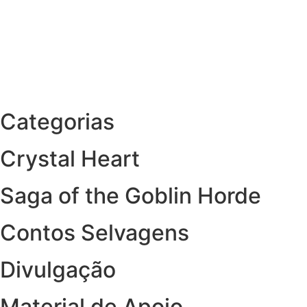
Nosso foco é trazer e desenvolver livros de RPG de alta 
No momento nosso sistema central é o querido Savage Wor
de mais materiais que só encontramos lá fora.
Esperamos que vocês se divirtam muito com as nossas fut
Categorias
Crystal Heart
Saga of the Goblin Horde
Contos Selvagens
Divulgação
Material de Apoio