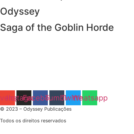
Odyssey
Saga of the Goblin Horde
velope
Instagram
Facebook
Tumblr
Twitter
Whatsapp
© 2023 – Odyssey Publicações
Todos os direitos reservados
Nascida do desejo em ter mais materiais de RPG traduzidos