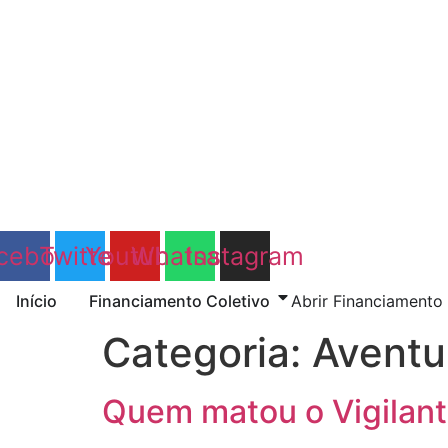
Ir
para
o
conteúdo
cebook
Twitter
Youtube
Whatsapp
Instagram
Início
Financiamento Coletivo
Abrir Financiamento
Categoria:
Aventu
Quem matou o Vigilan