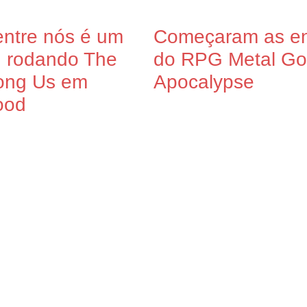
ntre nós é um
Começaram as en
: rodando The
do RPG Metal God
ong Us em
Apocalypse
ood