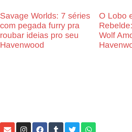
Savage Worlds: 7 séries
O Lobo e
com pegada furry pra
Rebelde
roubar ideias pro seu
Wolf Am
Havenwood
Havenw