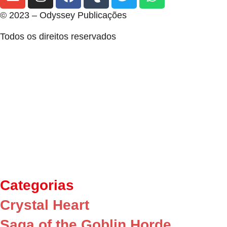
© 2023 – Odyssey Publicações
Todos os direitos reservados
Nascida do desejo em ter mais materiais de RPG traduzi
Nosso foco é trazer e desenvolver livros de RPG de alt
No momento nosso sistema central é o querido Savage 
necessidade de mais materiais que só encontramos lá f
Esperamos que vocês se divirtam muito com as nossas 
Categorias
Crystal Heart
Saga of the Goblin Horde