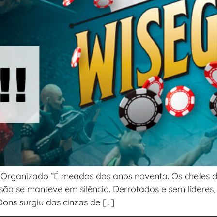
Organizado “É meados dos anos noventa. Os chefes d
são se manteve em silêncio. Derrotados e sem líderes
ns surgiu das cinzas de […]