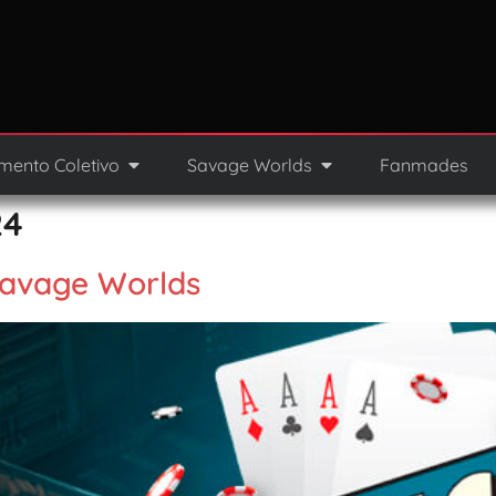
mento Coletivo
Savage Worlds
Fanmades
24
Savage Worlds